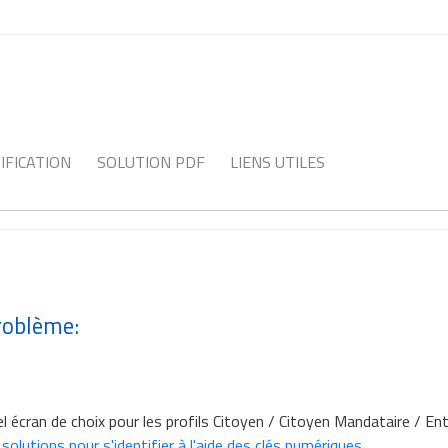
IFICATION
SOLUTION PDF
LIENS UTILES
problème:
l écran de choix pour les profils Citoyen / Citoyen Mandataire / En
s
solutions pour s'identifier à l'aide des clés numériques