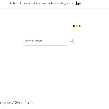
Autres informations et services officiels :
www.belgium.be
treprise / Géomètre).