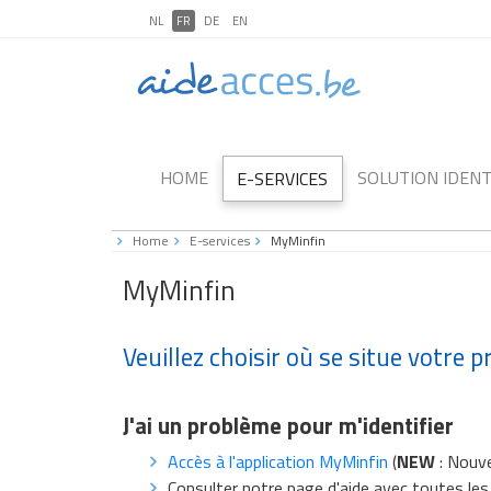
NL
FR
DE
EN
HOME
SOLUTION IDENT
E-SERVICES
Home
E-services
MyMinfin
MyMinfin
Veuillez choisir où se situe votre 
J'ai un problème pour m'identifier
Accès à l'application MyMinfin
(
NEW
: Nouve
Consulter notre page d'aide avec toutes le