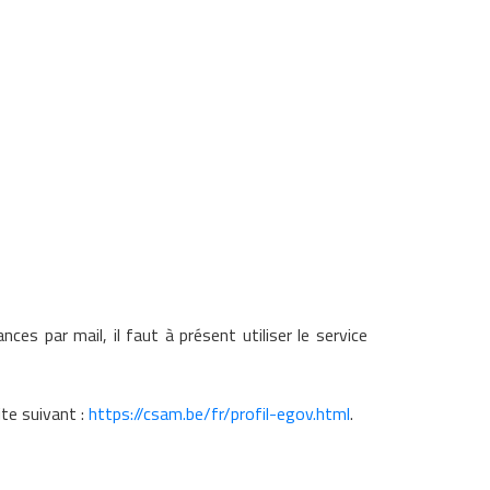
es par mail, il faut à présent utiliser le service
ite suivant :
https://csam.be/fr/profil-egov.html
.