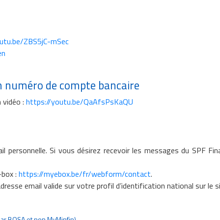
outu.be/ZBS5jC-mSec
en
n numéro de compte bancaire
 vidéo :
https://youtu.be/QaAfsPsKaQU
il personnelle. Si vous désirez recevoir les messages du SPF Financ
-box :
https://myebox.be/fr/webform/contact
.
resse email valide sur votre profil d’identification national sur le s
par BOSA et non MyMinfin)