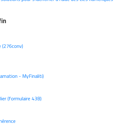
fin
ue (276conv)
lamation - MyFinaliti)
ier (formulaire 43B)
hérence