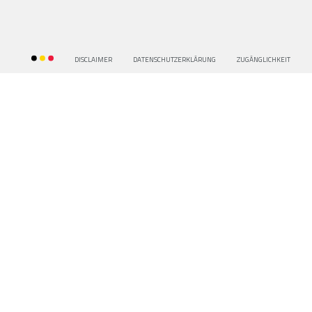
DISCLAIMER
DATENSCHUTZERKLÂRUNG
ZUGÂNGLICHKEIT