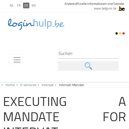
Andere offizielle Informationen und Dienste:
NL
FR
DE
EN
www.belgium.be
Home
E-services
Intervat
Intervat-Mandat
EXECUTING A
MANDATE FOR