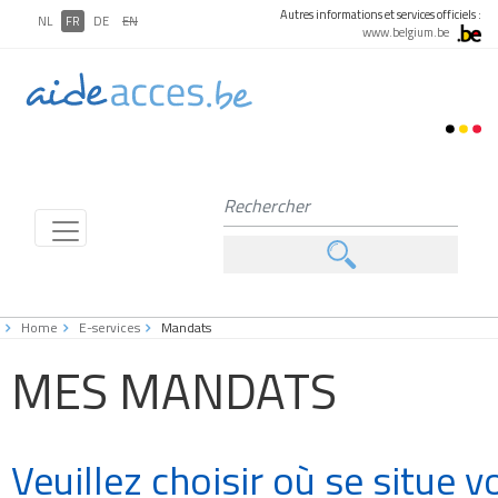
Autres informations et services officiels :
NL
FR
DE
EN
www.belgium.be
Home
E-services
Mandats
MES MANDATS
Veuillez choisir où se situe 