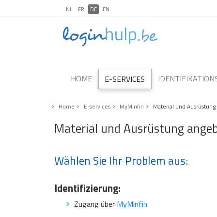
NL
FR
DE
EN
HOME
IDENTIFIKATIO
E-SERVICES
Home
E-services
MyMinfin
Material und Ausrüstun
Material und Ausrüstung ange
Wählen Sie Ihr Problem aus:
Identifizierung:
Zugang über
MyMinfin