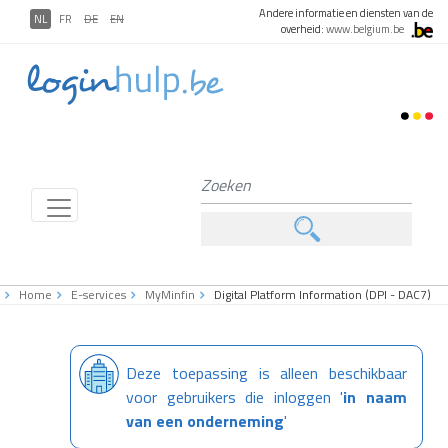
Andere informatie en diensten van de
NL
FR
DE
EN
overheid:
www.belgium.be
Home
E-services
MyMinfin
Digital Platform Information (DPI - DAC7)
Deze toepassing is alleen beschikbaar
voor gebruikers die inloggen
'
in naam
van een onderneming
'