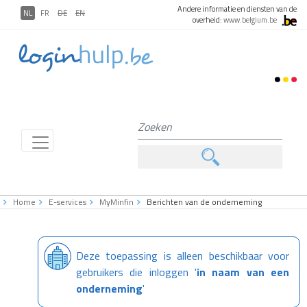
Andere informatie en diensten van de
NL
FR
DE
EN
overheid:
www.belgium.be
Home
E-services
MyMinfin
Berichten van de onderneming
Deze toepassing is alleen beschikbaar voor
gebruikers die inloggen
'
in naam van een
onderneming
'