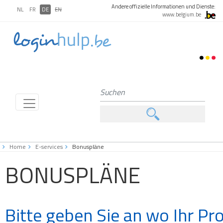
Andere offizielle Informationen und Dienste:
NL
FR
DE
EN
www.belgium.be
Home
E-services
Bonuspläne
BONUSPLÄNE
Bitte geben Sie an wo Ihr Pro