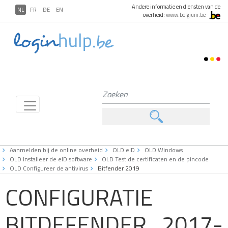
Andere informatie en diensten van de
NL
FR
DE
EN
overheid:
www.belgium.be
Aanmelden bij de online overheid
OLD eID
OLD Windows
OLD Installeer de eID software
OLD Test de certificaten en de pincode
OLD Configureer de antivirus
Bitfender 2019
CONFIGURATIE
BITDEFENDER 2017-