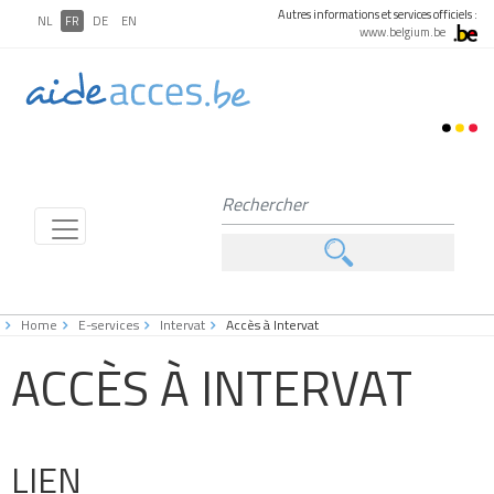
Autres informations et services officiels :
NL
FR
DE
EN
www.belgium.be
Home
E-services
Intervat
Accès à Intervat
ACCÈS À INTERVAT
LIEN