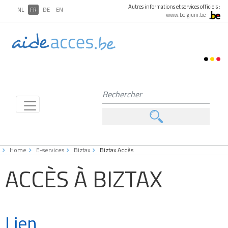
Autres informations et services officiels :
NL
FR
DE
EN
www.belgium.be
Home
E-services
Biztax
Biztax Accès
ACCÈS À BIZTAX
Lien