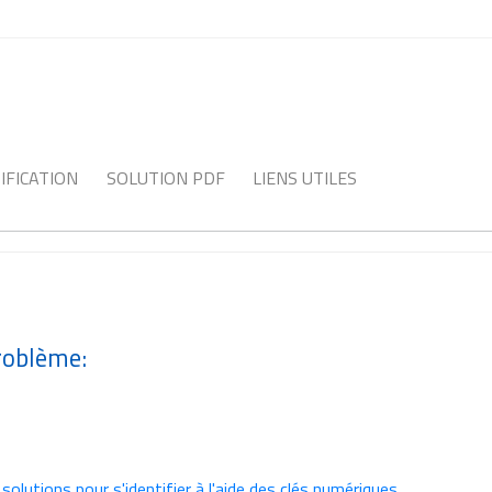
IFICATION
SOLUTION PDF
LIENS UTILES
problème:
s
solutions pour s'identifier à l'aide des clés numériques