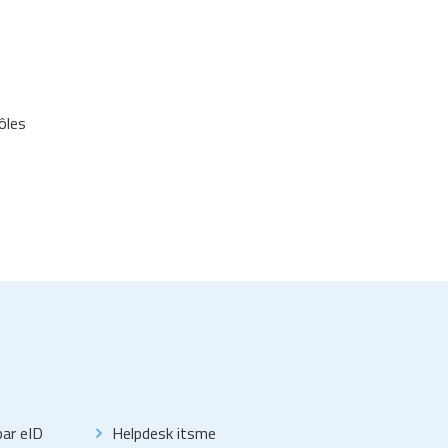
ôles
par eID
Helpdesk itsme