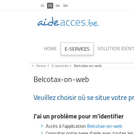
NL
FR
DE
EN
HOME
SOLUTION IDENT
E-SERVICES
Home
E-services
Belcotax-on-web
Belcotax-on-web
Veuillez choisir où se situe votre 
J'ai un problème pour m'identifier
Accès à l'application
Belcotax-on-web
Consulter notre page d'aide avec toutes le