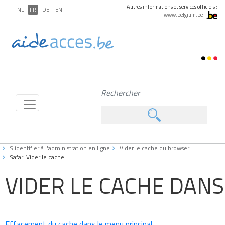
Autres informations et services officiels :
NL
FR
DE
EN
www.belgium.be
S'identifier à l'administration en ligne
Vider le cache du browser
Safari Vider le cache
VIDER LE CACHE DANS
Effacement du cache dans le menu principal