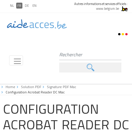
Autres informations et services officiels :
NL
FR
DE
EN
www.belgium.be
Home
Solution PDF
Signature PDF Mac
Configuration Acrobat Reader DC Mac
CONFIGURATION
ACROBAT READER DC