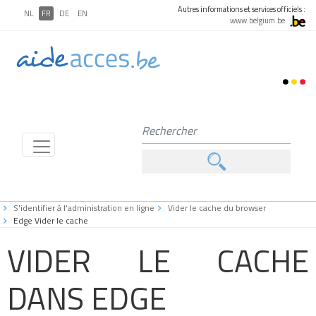
Autres informations et services officiels :
NL
FR
DE
EN
www.belgium.be
S'identifier à l'administration en ligne
Vider le cache du browser
Edge Vider le cache
VIDER LE CACHE
DANS EDGE