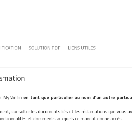
IFICATION
SOLUTION PDF
LIENS UTILES
lamation
ans MyMinfin
en tant que particulier
au nom d’un autre particu
nt, consulter les documents liés et les réclamations que vous ave
 fonctionnalités et documents auxquels ce mandat donne accès