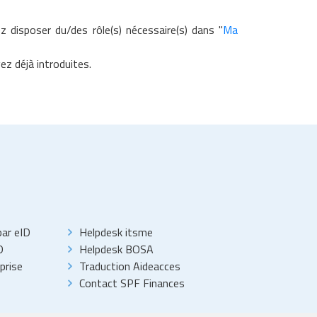
 disposer du/des rôle(s) nécessaire(s) dans "
Ma
z déjà introduites.
par eID
Helpdesk itsme
D
Helpdesk BOSA
prise
Traduction Aideacces
Contact SPF Finances